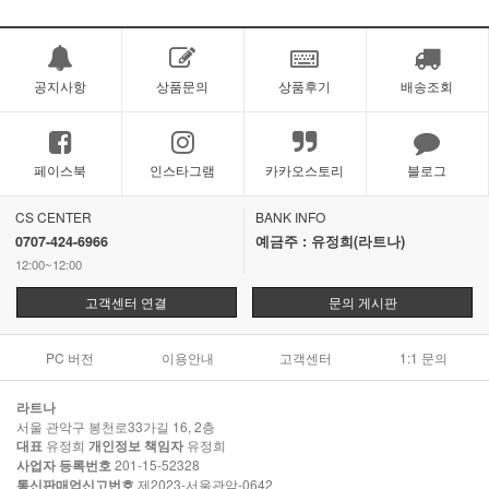
공지사항
상품문의
상품후기
배송조회
페이스북
인스타그램
카카오스토리
블로그
CS CENTER
BANK INFO
0707-424-6966
예금주 : 유정희(라트나)
12:00~12:00
고객센터 연결
문의 게시판
PC 버전
이용안내
고객센터
1:1 문의
라트나
서울 관악구 봉천로33가길 16, 2층
대표
유정희
개인정보 책임자
유정희
사업자 등록번호
201-15-52328
통신판매업신고번호
제2023-서울관악-0642