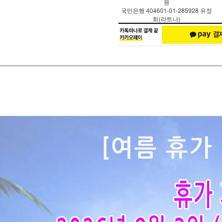
원
국민은행 404601-01-285928 유정
희(라트나)
페이코 ID로 페
PAYCO 바로