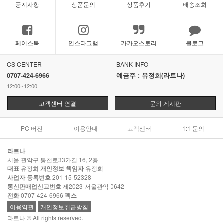
공지사항
상품문의
상품후기
배송조회
페이스북
인스타그램
카카오스토리
블로그
CS CENTER
BANK INFO
0707-424-6966
예금주 : 유정희(라트나)
12:00~12:00
고객센터 연결
문의 게시판
PC 버전
이용안내
고객센터
1:1 문의
라트나
서울 관악구 봉천로33가길 16, 2층
대표
유정희
개인정보 책임자
유정희
사업자 등록번호
201-15-52328
통신판매업신고번호
제2023-서울관악-0642
전화
0707-424-6966
팩스
이용약관
개인정보취급방침
라트나 © All rights reserved.