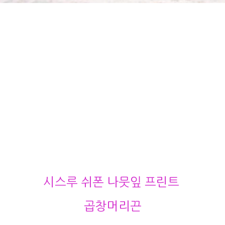
시스루 쉬폰 나뭇잎 프린트
곱창머리끈