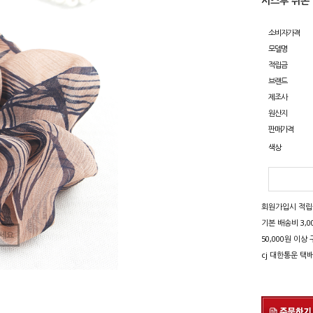
시스루 쉬폰
소비자가격
모델명
적립금
브랜드
제조사
원산지
판매가격
색상
회원가입시 적립금 
기본 배송비 3,0
세요
50,000원 이
cj 대한통운 택