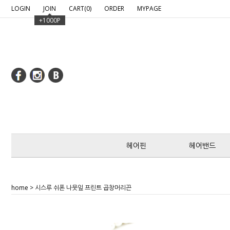
google-site-verification: google2c97fcfd8c6bef7b.htm
LOGIN
JOIN
CART(
0
)
ORDER
MYPAGE
+1000P
헤어핀
헤어밴드
home
> 시스루 쉬폰 나뭇잎 프린트 곱창머리끈