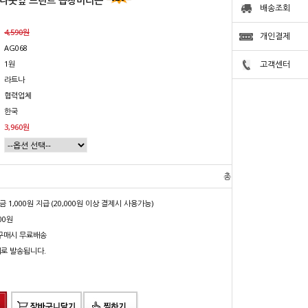
 나뭇잎 프린트 곱창머리끈
배송조회
4,590원
개인결제
AG068
1원
고객센터
라트나
협력업체
한국
3,960원
총 상품 금액
0
원
1,000원 지급 (20,000원 이상 결제시 사용가능)
00원
상 구매시 무료배송
배로 발송됩니다.