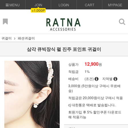
MENU
JOIN
LOGIN
CART
MYPAGE
+1,000P
귀걸이
패션귀걸이
삼각 큐빅장식 펄 진주 포인트 귀걸이
12,900
상품가
원
적립금
1%
배송비
(조건)
지역별
3,000원 (5만원이상 구매시 무료배
송)
적립금은 20,000원이상 구매시 적용
cj 대한통운 택배로 발송됩니다.
회원가입 후 5% 할인쿠폰 다운로드
해 적용가능