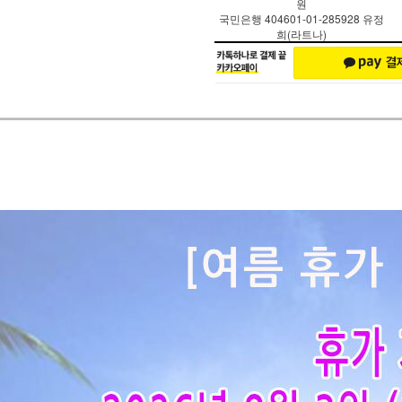
원
국민은행 404601-01-285928 유정
희(라트나)
페이코 ID로 페
PAYCO 바로