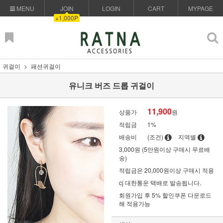
MENU
JOIN
LOGIN
CART
MYPAGE
+1,000P
귀걸이
패션귀걸이
유니크 버즈 드롭 귀걸이
11,900
상품가
원
적립금
1%
배송비
(조건)
지역별
3,000원 (5만원이상 구매시 무료배
송)
적립금은 20,000원이상 구매시 적용
cj 대한통운 택배로 발송됩니다.
회원가입 후 5% 할인쿠폰 다운로드
해 적용가능