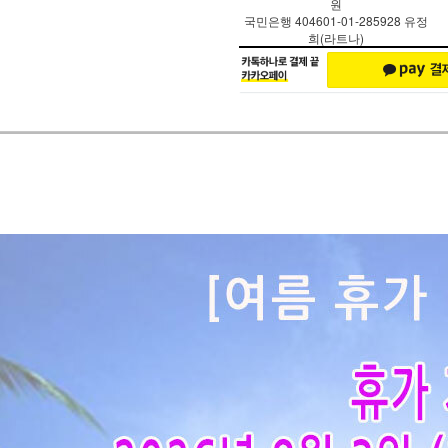
원
국민은행 404601-01-285928 유정
희(라트나)
페이코 ID로 페
PAYCO 바로