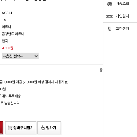
배송조회
AG041
개인결제
1%
라트나
고객센터
곱창밴드 라트나
한국
4,890원
총 상품 금액
0
원
1,000원 지급 (20,000원 이상 결제시 사용가능)
00원
상 구매시 무료배송
배로 발송됩니다.