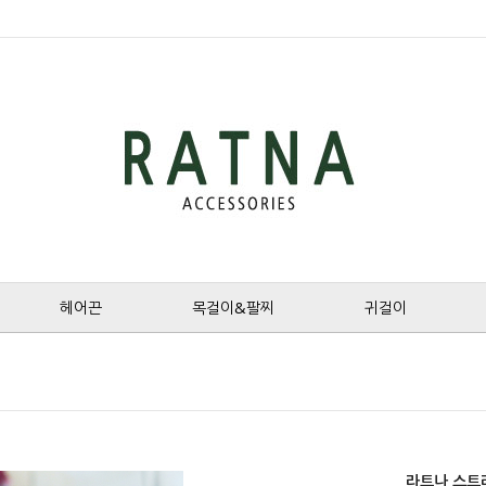
헤어끈
목걸이&팔찌
귀걸이
라트나 스트