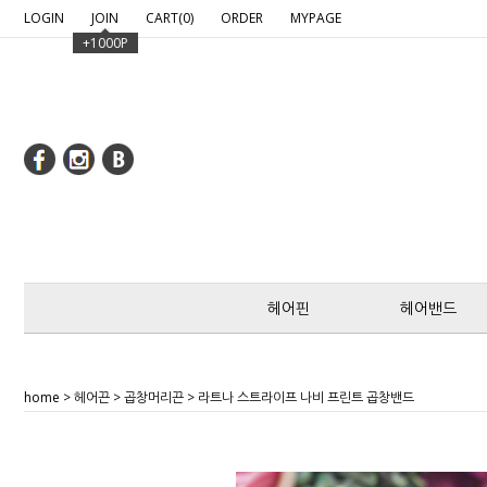
google-site-verification: google2c97fcfd8c6bef7b.htm
LOGIN
JOIN
CART(
0
)
ORDER
MYPAGE
+1000P
헤어핀
헤어밴드
home
>
헤어끈
>
곱창머리끈
> 라트나 스트라이프 나비 프린트 곱창밴드