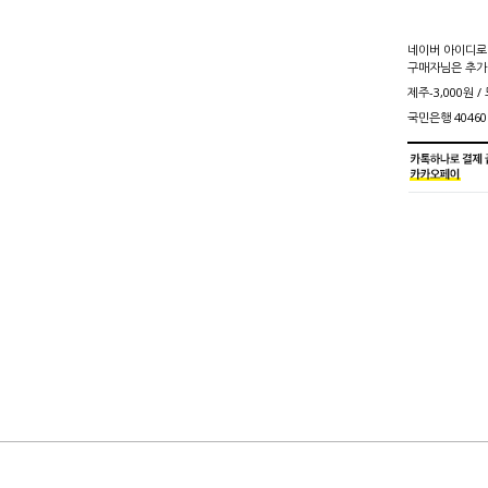
네이버 아이디로
구매자님은 추가
제주-3,000원 /
국민은행 40460