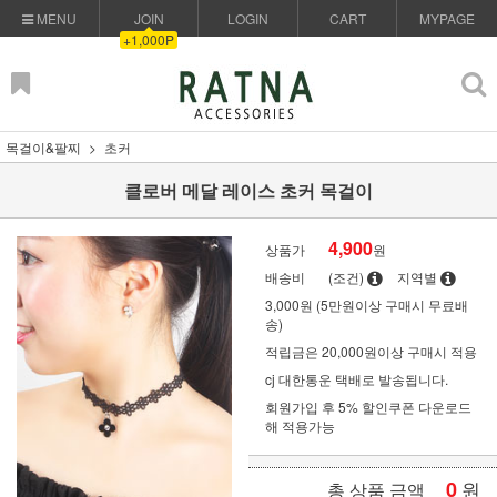
MENU
JOIN
LOGIN
CART
MYPAGE
+1,000P
목걸이&팔찌
초커
클로버 메달 레이스 초커 목걸이
4,900
상품가
원
배송비
(조건)
지역별
3,000원 (5만원이상 구매시 무료배
송)
적립금은 20,000원이상 구매시 적용
cj 대한통운 택배로 발송됩니다.
회원가입 후 5% 할인쿠폰 다운로드
해 적용가능
0
원
총 상품 금액