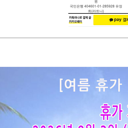
원
국민은행 404601-01-285928 유정
희(라트나)
페이코 ID로 페
PAYCO 바로