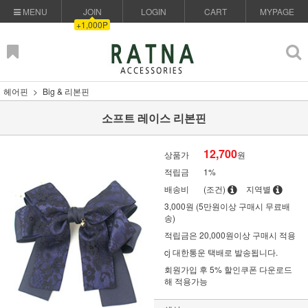
MENU
JOIN
LOGIN
CART
MYPAGE
+1,000P
헤어핀
Big & 리본핀
소프트 레이스 리본핀
12,700
상품가
원
적립금
1%
배송비
(조건)
지역별
3,000원 (5만원이상 구매시 무료배
송)
적립금은 20,000원이상 구매시 적용
cj 대한통운 택배로 발송됩니다.
회원가입 후 5% 할인쿠폰 다운로드
해 적용가능