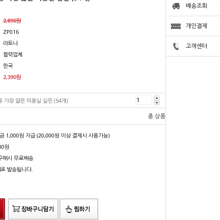
배송조회
2,890원
개인결제
ZP016
라트나
고객센터
협력업체
한국
2,390
원
 가장 얇은 미용실 실핀 (54개)
2,390
원
총 상품 금액
2,390
원
1,000원 지급 (20,000원 이상 결제시 사용가능)
00원
상 구매시 무료배송
배로 발송됩니다.