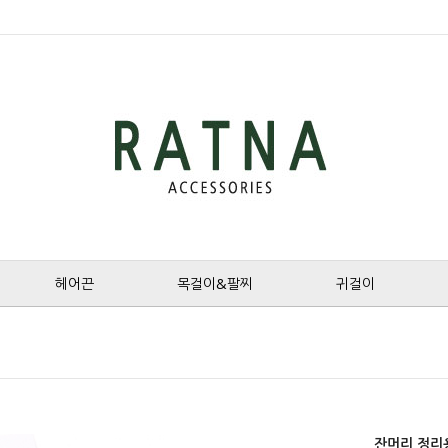
헤어끈
목걸이&팔찌
귀걸이
잔머리 정리용