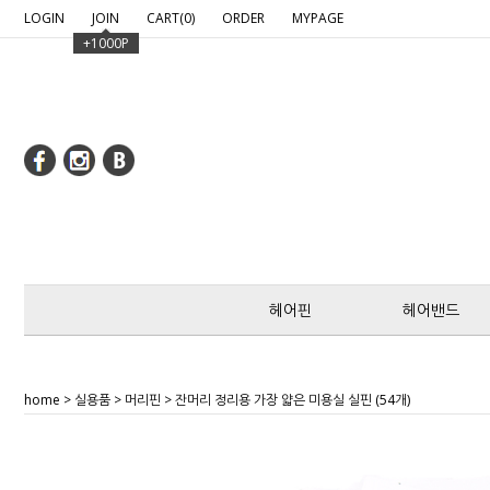
google-site-verification: google2c97fcfd8c6bef7b.htm
LOGIN
JOIN
CART(
0
)
ORDER
MYPAGE
+1000P
헤어핀
헤어밴드
home
>
실용품
>
머리핀
> 잔머리 정리용 가장 얇은 미용실 실핀 (54개)