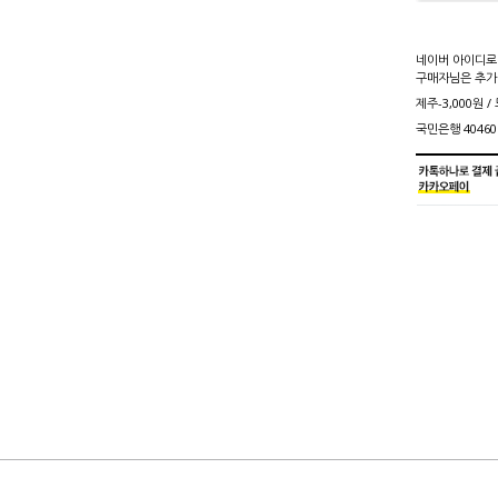
네이버 아이디로
구매자님은 추가
제주-3,000원 /
국민은행 40460