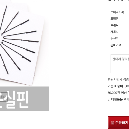
소비자가격
모델명
브랜드
제조사
원산지
판매가격
잔머리 정리용
회원가입시 적립금 
기본 배송비 3,0
50,000원 이
세요
cj 대한통운 택