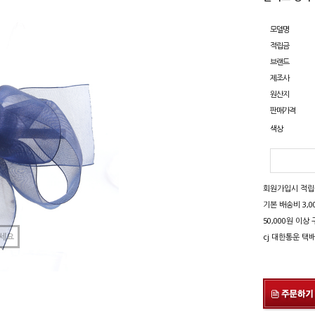
모델명
적립금
브랜드
제조사
원산지
판매가격
색상
회원가입시 적립금 
기본 배송비 3,0
50,000원 이
세요
cj 대한통운 택