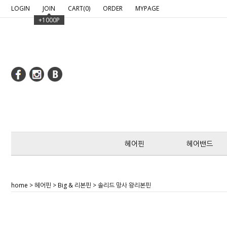
google-site-verification: google2c97fcfd8c6bef7b.htm
LOGIN
JOIN
CART(
0
)
ORDER
MYPAGE
+1000P
헤어핀
헤어밴드
home
>
헤어핀
>
Big & 리본핀
> 솔리드 망사 왕리본핀