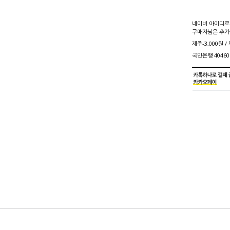
네이버 아이디로
구매자님은 추가
제주-3,000원 /
국민은행 40460