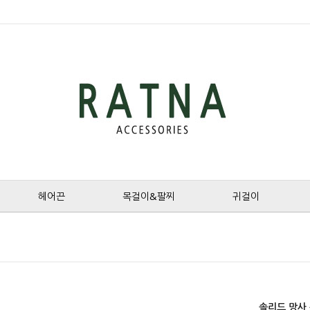
헤어끈
목걸이&팔찌
귀걸이
솔리드 망사