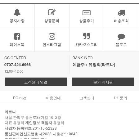
공지사항
상품문의
상품후기
배송조회
페이스북
인스타그램
카카오스토리
블로그
CS CENTER
BANK INFO
0707-424-6966
예금주 : 유정희(라트나)
12:00~12:00
고객센터 연결
문의 게시판
PC 버전
이용안내
고객센터
1:1 문의
라트나
서울 관악구 봉천로33가길 16, 2층
대표
유정희
개인정보 책임자
유정희
사업자 등록번호
201-15-52328
통신판매업신고번호
제2023-서울관악-0642