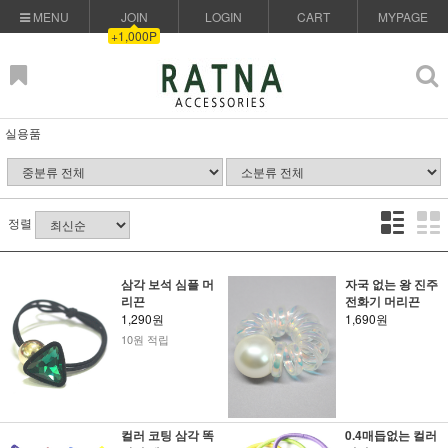
MENU
JOIN
LOGIN
CART
MYPAGE
+1,000P
실용품
정렬
삼각 보석 심플 머
자국 없는 왕 진주
리끈
전화기 머리끈
1,290원
1,690원
10원 적립
컬러 코팅 삼각 똑
0.4매듭없는 컬러