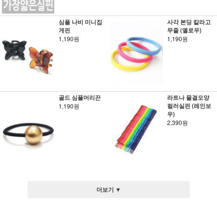
심플 나비 미니집
사각 본딩 칼라고
게핀
무줄 (옐로우)
1,190원
1,190원
골드 심플머리끈
라트나 물결모양
컬러실핀 (레인보
1,190원
우)
2,390원
더보기 ▼