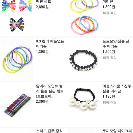
딱핀 세트
머리끈
2,690원
1,390원
10원 적립
0.3 컬러 매듭없는
도트모양 심플 진
머리끈
주 머리끈
1,390원
1,290원
10원 적립
앞머리 포인트 컬
여성스러운 7 진주
러 물결 실핀 세트
심플 머리끈
(포클로어)
1,190원
2,390원
10원 적립
스터드 진주 장식
토끼모양 페이크퍼