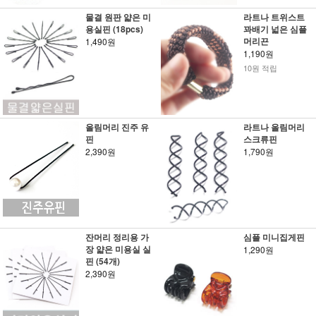
물결 원판 얇은 미
라트나 트위스트
용실핀 (18pcs)
꽈배기 넓은 심플
머리끈
1,490원
1,190원
10원 적립
올림머리 진주 유
라트나 올림머리
핀
스크류핀
2,390원
1,790원
잔머리 정리용 가
심플 미니집게핀
장 얇은 미용실 실
1,290원
핀 (54개)
2,390원