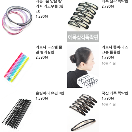
매듭 3줄 얇은 칼
에폭 삼각 똑딱핀
라 머리고무줄 (핑
2,790원
크)
1,290원
라트나 파스텔 물
라트나 똥머리 스
결 컬러실핀
크류 돌돌핀
2,390원
1,790원
10원 적립
올림머리 유핀 u핀
국산 에폭 똑딱핀
1,390원
1,790원
10원 적립