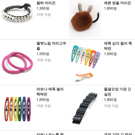
팔찌 머리끈
예쁜 방울 머리끈
1,390원
1,890원
10원 적립
벨벳노팁 머리고무
에폭 삼각 컬러 똑
줄
딱핀
1,590원
1,690원
10원 적립
라트나 에폭 컬러
물결모양 가장 긴
똑딱핀
실핀
1,690원
1,890원
10원 적립
10원 적립
라트나 모노톤 물
굽은 가장 긴 컬러