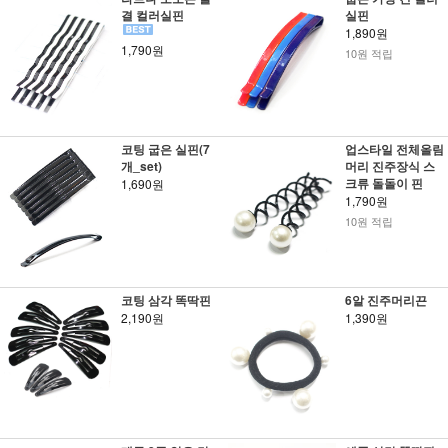
결 컬러실핀
실핀
1,890원
1,790원
10원 적립
코팅 굽은 실핀(7
업스타일 전체올림
개_set)
머리 진주장식 스
크류 돌돌이 핀
1,690원
1,790원
10원 적립
코팅 삼각 똑딱핀
6알 진주머리끈
2,190원
1,390원